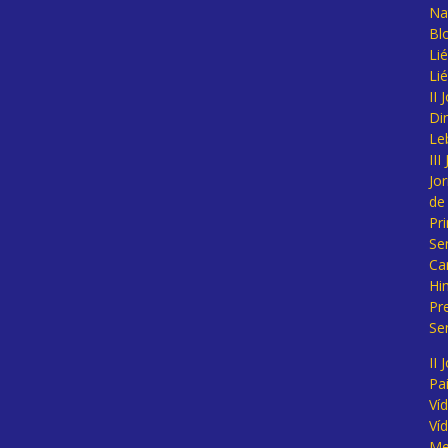
Na
Bl
Lié
Li
II
Di
Le
II
Jo
de
Pr
Se
Ca
Hi
Pr
Se
II 
Pa
Ví
Ví
Me