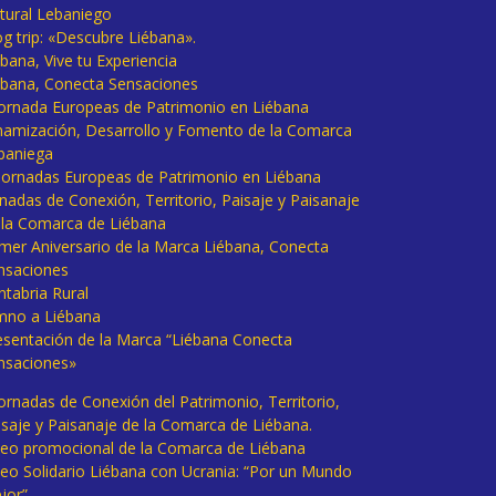
tural Lebaniego
og trip: «Descubre Liébana».
bana, Vive tu Experiencia
ébana, Conecta Sensaciones
 Jornada Europeas de Patrimonio en Liébana
namización, Desarrollo y Fomento de la Comarca
baniega
I Jornadas Europeas de Patrimonio en Liébana
rnadas de Conexión, Territorio, Paisaje y Paisanaje
 la Comarca de Liébana
imer Aniversario de la Marca Liébana, Conecta
nsaciones
ntabria Rural
mno a Liébana
esentación de la Marca “Liébana Conecta
nsaciones»
Jornadas de Conexión del Patrimonio, Territorio,
isaje y Paisanaje de la Comarca de Liébana.
deo promocional de la Comarca de Liébana
deo Solidario Liébana con Ucrania: “Por un Mundo
jor”