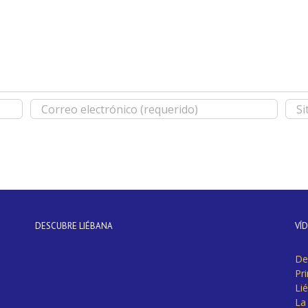
DESCUBRE LIÉBANA
VÍ
De
Pr
Li
La 