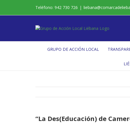
Saltar
Teléfono: 942 730 726
|
liebana@comarcadelieb
al
contenido
GRUPO DE ACCIÓN LOCAL
TRANSPAR
LI
“La Des(Educación) de Camer