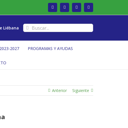
Facebook
Twitter
Instagram
Vimeo
Buscar:
e Liébana
2023-2027
PROGRAMAS Y AYUDAS
CTO
Anterior
Siguiente
na