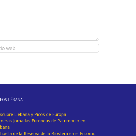
DEOS LIÉBANA
scubre Liébana y Picos de Europa
imeras Jornadas Europeas de Patrimonio en
ébana
huella de la Reserva de la Biosfera en el Entorno