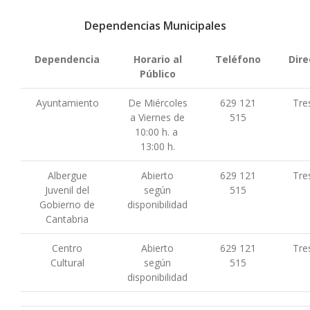
Dependencias Municipales
Dependencia
Horario al
Teléfono
Dire
Público
Ayuntamiento
De Miércoles
629 121
Tre
a Viernes de
515
10:00 h. a
13:00 h.
Albergue
Abierto
629 121
Tre
Juvenil del
según
515
Gobierno de
disponibilidad
Cantabria
Centro
Abierto
629 121
Tre
Cultural
según
515
disponibilidad