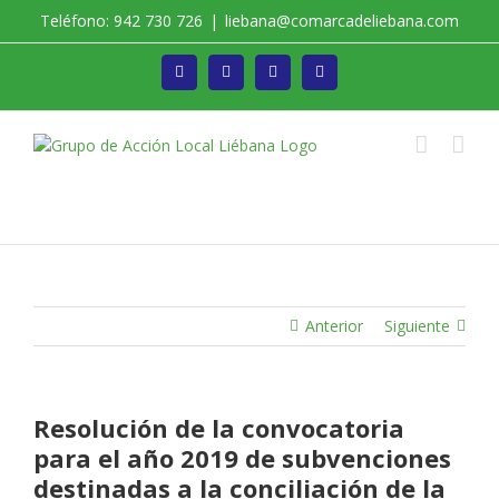
Saltar
Teléfono: 942 730 726
|
liebana@comarcadeliebana.com
al
contenido
Facebook
Twitter
Instagram
Vimeo
Trabajamos por el Desarrollo de la Comarca de
Liébana
Anterior
Siguiente
Resolución de la convocatoria
para el año 2019 de subvenciones
destinadas a la conciliación de la