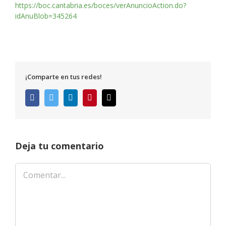
https://boc.cantabria.es/boces/verAnuncioAction.do?
idAnuBlob=345264
¡Comparte en tus redes!
Facebook
Twitter
LinkedIn
Pinterest
Correo
electrónico
Deja tu comentario
Comentar