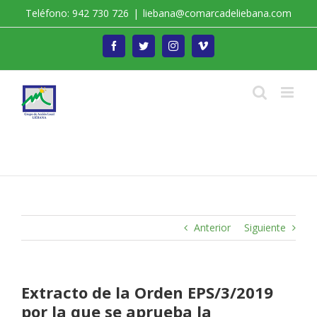
Saltar
Teléfono: 942 730 726
|
liebana@comarcadeliebana.com
al
contenido
Facebook
Twitter
Instagram
Vimeo
Trabajamos por el Desarrollo de la Comarca de
Liébana
Anterior
Siguiente
Extracto de la Orden EPS/3/2019
por la que se aprueba la