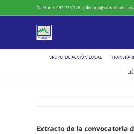
Saltar
Teléfono: 942 730 726
|
liebana@comarcadelieb
al
contenido
GRUPO DE ACCIÓN LOCAL
TRANSPAR
LI
Extracto de la convocatoria 