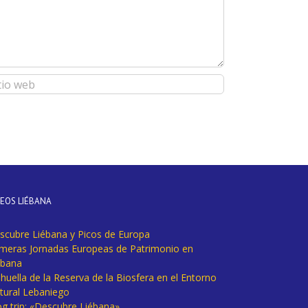
DEOS LIÉBANA
scubre Liébana y Picos de Europa
imeras Jornadas Europeas de Patrimonio en
ébana
huella de la Reserva de la Biosfera en el Entorno
tural Lebaniego
og trip: «Descubre Liébana».