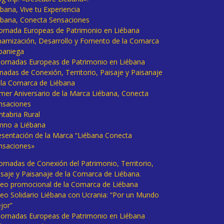
bana, Vive tu Experiencia
ébana, Conecta Sensaciones
 Jornada Europeas de Patrimonio en Liébana
namización, Desarrollo y Fomento de la Comarca
baniega
I Jornadas Europeas de Patrimonio en Liébana
rnadas de Conexión, Territorio, Paisaje y Paisanaje
 la Comarca de Liébana
imer Aniversario de la Marca Liébana, Conecta
nsaciones
ntabria Rural
mno a Liébana
esentación de la Marca “Liébana Conecta
nsaciones»
Jornadas de Conexión del Patrimonio, Territorio,
isaje y Paisanaje de la Comarca de Liébana.
deo promocional de la Comarca de Liébana
deo Solidario Liébana con Ucrania: “Por un Mundo
jor”
 Jornadas Europeas de Patrimonio en Liébana