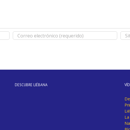
DESCUBRE LIÉBANA
VÍ
De
Pr
Li
La 
Na
Bl