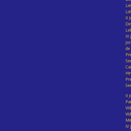
Lié
Li
II
Di
Le
II
Jo
de
Pr
Se
Ca
Hi
Pr
Se
II 
Pa
Ví
Ví
Me
IV