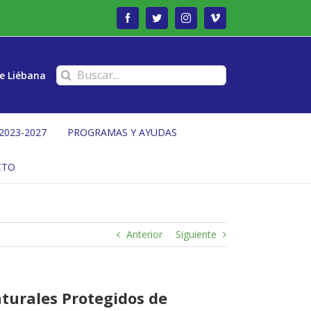
Facebook
Twitter
Instagram
Vimeo
Buscar:
e Liébana
2023-2027
PROGRAMAS Y AYUDAS
CTO
Anterior
Siguiente
aturales Protegidos de