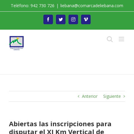
Saltar
Teléfono: 942 730 726
|
liebana@comarcadeliebana.com
al
contenido
Facebook
Twitter
Instagram
Vimeo
Trabajamos por el Desarrollo de la Comarca de
Liébana
Anterior
Siguiente
Abiertas las inscripciones para
disputar el XI Km Vertical de