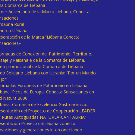
 la Comarca de Liébana
imer Aniversario de la Marca Liébana, Conecta
nsaciones
ntabria Rural
mno a Liébana
esentación de la Marca “Liébana Conecta
nsaciones»
Jornadas de Conexión del Patrimonio, Territorio,
isaje y Paisanaje de la Comarca de Liébana.
deo promocional de la Comarca de Liébana
deo Solidario Liébana con Ucrania: “Por un Mundo
jor”
 Jornadas Europeas de Patrimonio en Liébana
ébana, Picos de Europa, Conecta Sensaciones en
d Natura 2000
ébana, Comarca de Excelencia Gastronómica.
esentación del Proyecto de Cooperación LEADER
6 Rutas Autoguiadas NATUREA-CANTABRIA”
esentación Proyecto: «Liébana conecta
nsaciones y generaciones interconectando