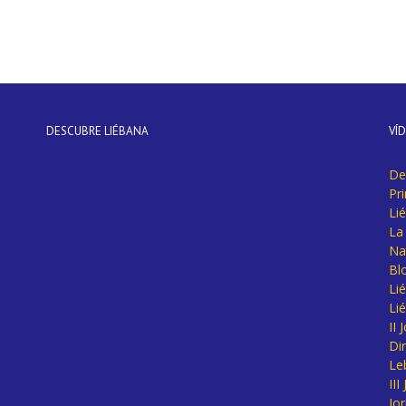
DESCUBRE LIÉBANA
VÍ
De
Pr
Li
La 
Na
Bl
Lié
Li
II
Di
Le
II
Jo