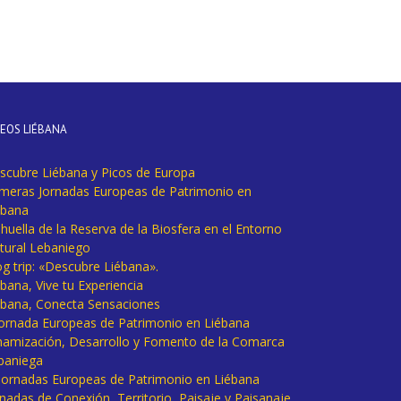
DEOS LIÉBANA
scubre Liébana y Picos de Europa
imeras Jornadas Europeas de Patrimonio en
ébana
huella de la Reserva de la Biosfera en el Entorno
tural Lebaniego
og trip: «Descubre Liébana».
bana, Vive tu Experiencia
ébana, Conecta Sensaciones
 Jornada Europeas de Patrimonio en Liébana
namización, Desarrollo y Fomento de la Comarca
baniega
I Jornadas Europeas de Patrimonio en Liébana
rnadas de Conexión, Territorio, Paisaje y Paisanaje