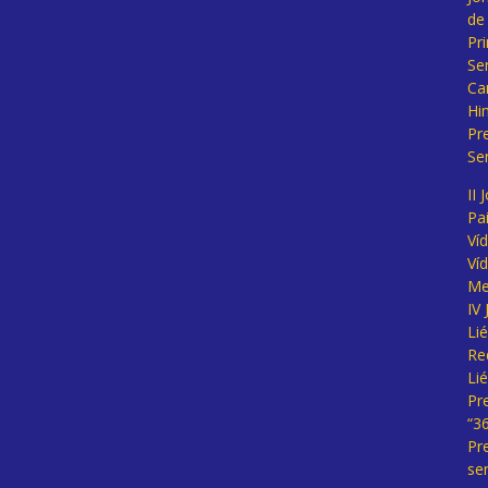
de
Pr
Se
Ca
Hi
Pr
Se
II 
Pa
Ví
Ví
Me
IV
Li
Re
Li
Pr
“3
Pr
se