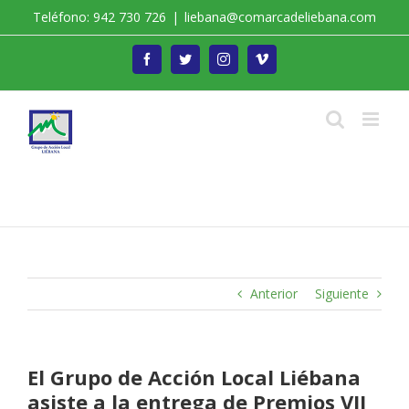
Saltar
Teléfono: 942 730 726
|
liebana@comarcadeliebana.com
al
contenido
Facebook
Twitter
Instagram
Vimeo
Trabajamos por el Desarrollo de la Comarca de
Liébana
Anterior
Siguiente
El Grupo de Acción Local Liébana
asiste a la entrega de Premios VII