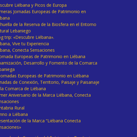
scubre Liébana y Picos de Europa
imeras Jornadas Europeas de Patrimonio en
ébana
huella de la Reserva de la Biosfera en el Entorno
tural Lebaniego
og trip: «Descubre Liébana».
bana, Vive tu Experiencia
ébana, Conecta Sensaciones
 Jornada Europeas de Patrimonio en Liébana
namización, Desarrollo y Fomento de la Comarca
baniega
I Jornadas Europeas de Patrimonio en Liébana
rnadas de Conexión, Territorio, Paisaje y Paisanaje
 la Comarca de Liébana
imer Aniversario de la Marca Liébana, Conecta
nsaciones
ntabria Rural
mno a Liébana
esentación de la Marca “Liébana Conecta
nsaciones»