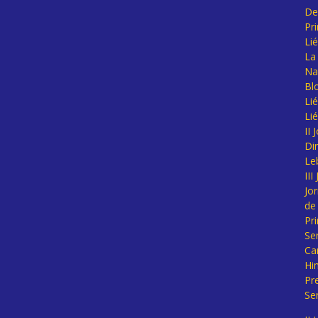
De
Pr
Li
La 
Na
Bl
Lié
Li
II
Di
Le
II
Jo
de
Pr
Se
Ca
Hi
Pr
Se