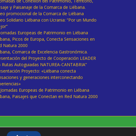
Jornadas de Conexión del Patrimonio, Territorio,
isaje y Paisanaje de la Comarca de Liébana.
deo promocional de la Comarca de Liébana
deo Solidario Liébana con Ucrania: “Por un Mundo
jor”
 Jornadas Europeas de Patrimonio en Liébana
ébana, Picos de Europa, Conecta Sensaciones en
d Natura 2000
ébana, Comarca de Excelencia Gastronómica.
esentación del Proyecto de Cooperación LEADER
6 Rutas Autoguiadas NATUREA-CANTABRIA”
esentación Proyecto: «Liébana conecta
nsaciones y generaciones interconectando
periencias»
I Jornadas Europeas de Patrimonio en Liébana
ébana, Paisajes que Conectan en Red Natura 2000