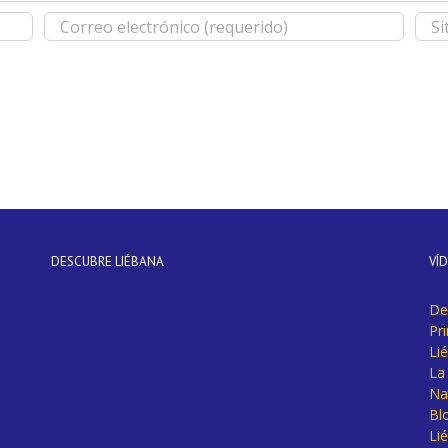
DESCUBRE LIÉBANA
VÍ
De
Pr
Li
La 
Na
Bl
Lié