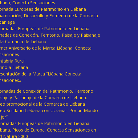
ébana, Conecta Sensaciones
 Jornada Europeas de Patrimonio en Liébana
namización, Desarrollo y Fomento de la Comarca
baniega
I Jornadas Europeas de Patrimonio en Liébana
rnadas de Conexión, Territorio, Paisaje y Paisanaje
 la Comarca de Liébana
imer Aniversario de la Marca Liébana, Conecta
nsaciones
ntabria Rural
mno a Liébana
esentación de la Marca “Liébana Conecta
nsaciones»
Jornadas de Conexión del Patrimonio, Territorio,
isaje y Paisanaje de la Comarca de Liébana.
deo promocional de la Comarca de Liébana
deo Solidario Liébana con Ucrania: “Por un Mundo
jor”
 Jornadas Europeas de Patrimonio en Liébana
ébana, Picos de Europa, Conecta Sensaciones en
d Natura 2000