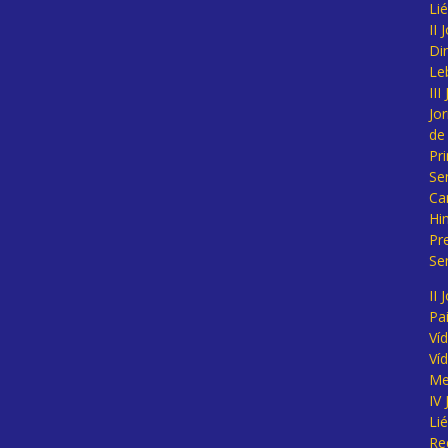
Li
II
Di
Le
II
Jo
de
Pr
Se
Ca
Hi
Pr
Se
II 
Pa
Ví
Ví
Me
IV
Li
Re