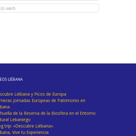
DEOS LIÉBANA
scubre Liébana y Picos de Europa
imeras Jornadas Europeas de Patrimonio en
ébana
huella de la Reserva de la Biosfera en el Entorno
tural Lebaniego
og trip: «Descubre Liébana».
bana, Vive tu Experiencia