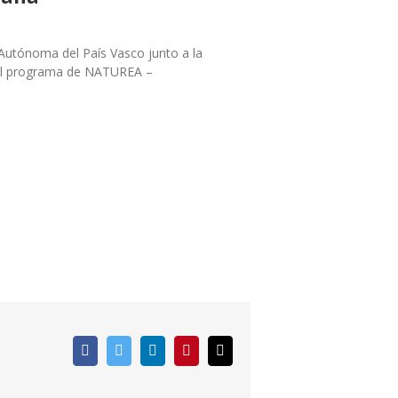
Autónoma del País Vasco junto a la
del programa de NATUREA –
Facebook
Twitter
LinkedIn
Pinterest
Correo
electrónico