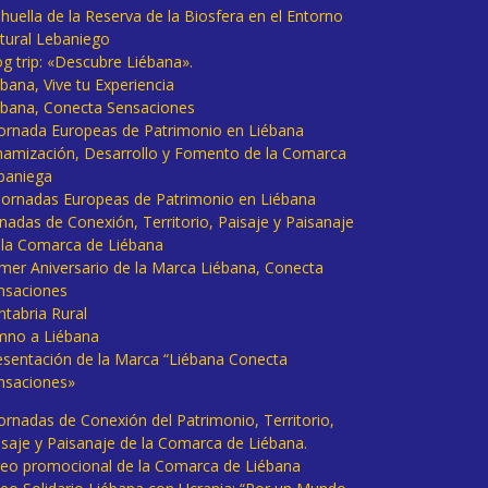
huella de la Reserva de la Biosfera en el Entorno
tural Lebaniego
og trip: «Descubre Liébana».
bana, Vive tu Experiencia
ébana, Conecta Sensaciones
 Jornada Europeas de Patrimonio en Liébana
namización, Desarrollo y Fomento de la Comarca
baniega
I Jornadas Europeas de Patrimonio en Liébana
rnadas de Conexión, Territorio, Paisaje y Paisanaje
 la Comarca de Liébana
imer Aniversario de la Marca Liébana, Conecta
nsaciones
ntabria Rural
mno a Liébana
esentación de la Marca “Liébana Conecta
nsaciones»
Jornadas de Conexión del Patrimonio, Territorio,
isaje y Paisanaje de la Comarca de Liébana.
deo promocional de la Comarca de Liébana