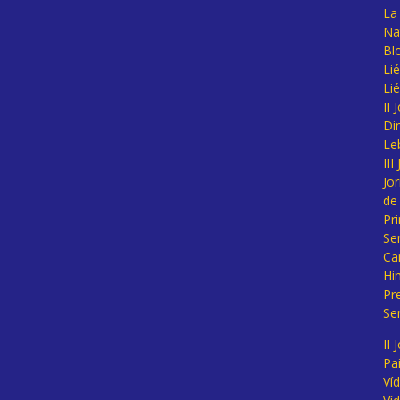
La 
Na
Bl
Lié
Li
II
Di
Le
II
Jo
de
Pr
Se
Ca
Hi
Pr
Se
II 
Pa
Ví