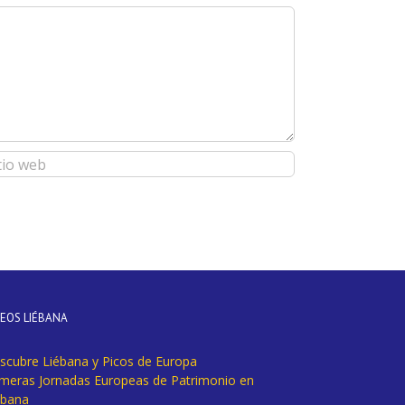
DEOS LIÉBANA
scubre Liébana y Picos de Europa
imeras Jornadas Europeas de Patrimonio en
ébana