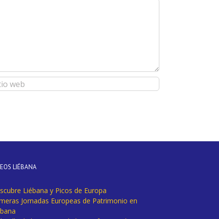
DEOS LIÉBANA
scubre Liébana y Picos de Europa
imeras Jornadas Europeas de Patrimonio en
ébana