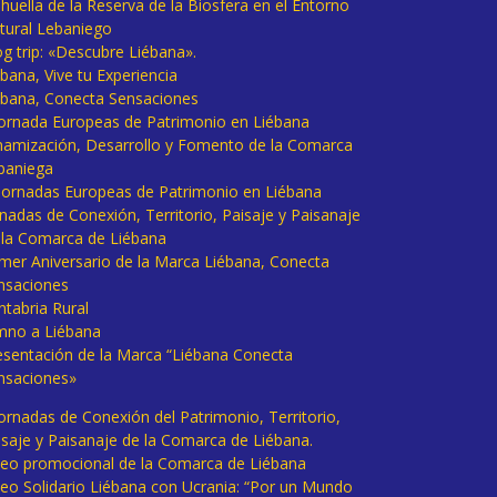
huella de la Reserva de la Biosfera en el Entorno
tural Lebaniego
og trip: «Descubre Liébana».
bana, Vive tu Experiencia
ébana, Conecta Sensaciones
 Jornada Europeas de Patrimonio en Liébana
namización, Desarrollo y Fomento de la Comarca
baniega
I Jornadas Europeas de Patrimonio en Liébana
rnadas de Conexión, Territorio, Paisaje y Paisanaje
 la Comarca de Liébana
imer Aniversario de la Marca Liébana, Conecta
nsaciones
ntabria Rural
mno a Liébana
esentación de la Marca “Liébana Conecta
nsaciones»
Jornadas de Conexión del Patrimonio, Territorio,
isaje y Paisanaje de la Comarca de Liébana.
deo promocional de la Comarca de Liébana
deo Solidario Liébana con Ucrania: “Por un Mundo