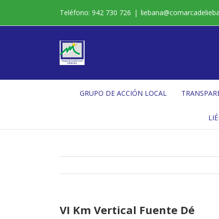
Saltar
Teléfono: 942 730 726
|
liebana@comarcadelieb
al
contenido
GRUPO DE ACCIÓN LOCAL
TRANSPAR
LI
VI Km Vertical Fuente Dé