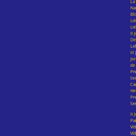
La 
Na
Bl
Lié
Li
II
Di
Le
II
Jo
de
Pr
Se
Ca
Hi
Pr
Se
II 
Pa
Ví
Ví