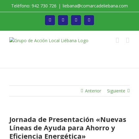
Saltar
Teléfono: 942 730 726
|
liebana@comarcadeliebana.com
al
contenido
Facebook
Twitter
Instagram
Vimeo
Trabajamos por el Desarrollo de la Comarca de
Liébana
Anterior
Siguiente
Jornada de Presentación «Nuevas
Líneas de Ayuda para Ahorro y
Eficiencia Energética»