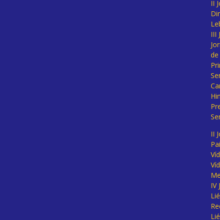
II
Di
Le
II
Jo
de
Pr
Se
Ca
Hi
Pr
Se
II 
Pa
Ví
Ví
Me
IV
Li
Re
Li