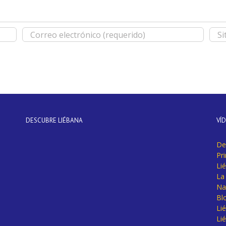
DESCUBRE LIÉBANA
VÍ
De
Pr
Li
La 
Na
Bl
Lié
Li