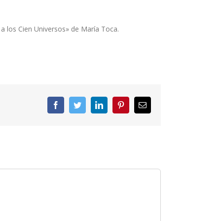
e a los Cien Universos» de María Toca.
Facebook
Twitter
LinkedIn
Pinterest
Correo
electrónico