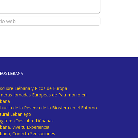
DEOS LIÉBANA
scubre Liébana y Picos de Europa
imeras Jornadas Europeas de Patrimonio en
ébana
huella de la Reserva de la Biosfera en el Entorno
tural Lebaniego
og trip: «Descubre Liébana».
bana, Vive tu Experiencia
ébana, Conecta Sensaciones