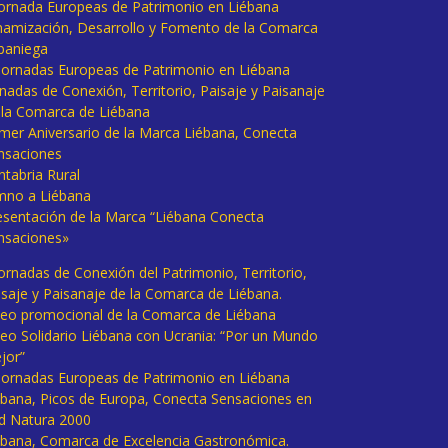
 Jornada Europeas de Patrimonio en Liébana
namización, Desarrollo y Fomento de la Comarca
baniega
I Jornadas Europeas de Patrimonio en Liébana
rnadas de Conexión, Territorio, Paisaje y Paisanaje
 la Comarca de Liébana
imer Aniversario de la Marca Liébana, Conecta
nsaciones
ntabria Rural
mno a Liébana
esentación de la Marca “Liébana Conecta
nsaciones»
Jornadas de Conexión del Patrimonio, Territorio,
isaje y Paisanaje de la Comarca de Liébana.
deo promocional de la Comarca de Liébana
deo Solidario Liébana con Ucrania: “Por un Mundo
jor”
 Jornadas Europeas de Patrimonio en Liébana
ébana, Picos de Europa, Conecta Sensaciones en
d Natura 2000
ébana, Comarca de Excelencia Gastronómica.