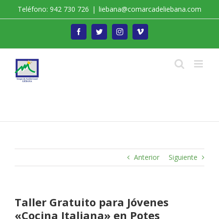
Saltar
Teléfono: 942 730 726
|
liebana@comarcadeliebana.com
al
contenido
Facebook
Twitter
Instagram
Vimeo
Trabajamos por el Desarrollo de la Comarca de
Liébana
Anterior
Siguiente
Taller Gratuito para Jóvenes
«Cocina Italiana» en Potes