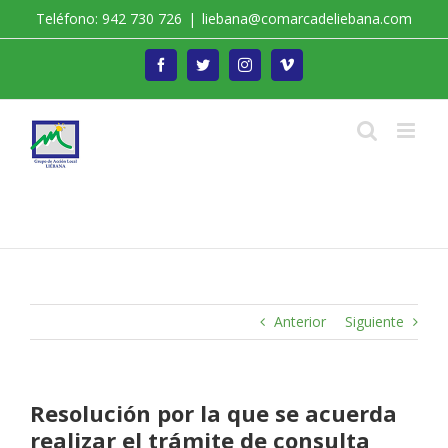
Saltar
Teléfono: 942 730 726
|
liebana@comarcadeliebana.com
al
contenido
Facebook
Twitter
Instagram
Vimeo
Trabajamos por el Desarrollo de la Comarca de
Liébana
Anterior
Siguiente
Resolución por la que se acuerda
realizar el trámite de consulta