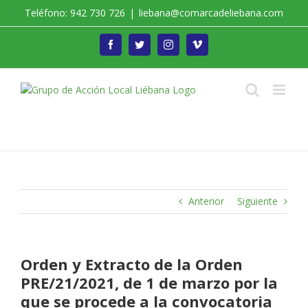
Saltar
Teléfono: 942 730 726
|
liebana@comarcadeliebana.com
al
contenido
Facebook
Twitter
Instagram
Vimeo
Trabajamos por el Desarrollo de la Comarca de
Liébana
Anterior
Siguiente
Orden y Extracto de la Orden
PRE/21/2021, de 1 de marzo por la
que se procede a la convocatoria