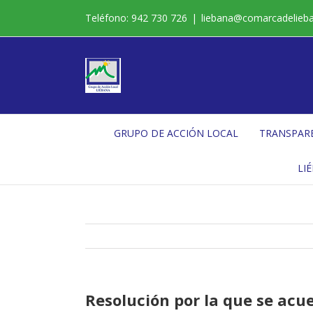
Saltar
Teléfono: 942 730 726
|
liebana@comarcadelieb
al
contenido
GRUPO DE ACCIÓN LOCAL
TRANSPAR
LI
Resolución por la que se acue