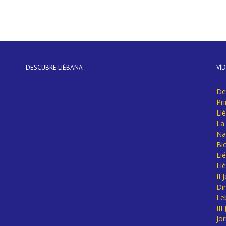
DESCUBRE LIÉBANA
VÍ
De
Pr
Li
La 
Na
Bl
Lié
Li
II
Di
Le
II
Jo