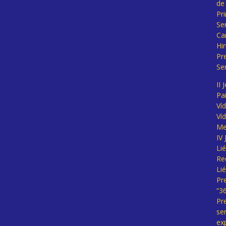
de
Pr
Se
Ca
Hi
Pr
Se
II 
Pa
Ví
Ví
Me
IV
Li
Re
Li
Pr
“3
Pr
se
ex