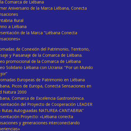
 la Comarca de Liébana
imer Aniversario de la Marca Liébana, Conecta
nsaciones
ntabria Rural
mno a Liébana
esentación de la Marca “Liébana Conecta
nsaciones»
Jornadas de Conexión del Patrimonio, Territorio,
isaje y Paisanaje de la Comarca de Liébana.
deo promocional de la Comarca de Liébana
deo Solidario Liébana con Ucrania: “Por un Mundo
jor”
 Jornadas Europeas de Patrimonio en Liébana
ébana, Picos de Europa, Conecta Sensaciones en
d Natura 2000
ébana, Comarca de Excelencia Gastronómica.
esentación del Proyecto de Cooperación LEADER
6 Rutas Autoguiadas NATUREA-CANTABRIA”
esentación Proyecto: «Liébana conecta
nsaciones y generaciones interconectando
periencias»