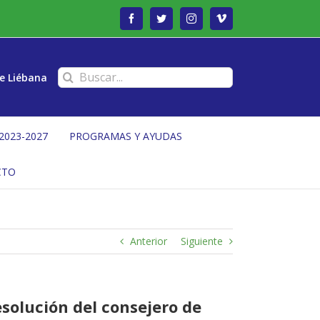
Facebook
Twitter
Instagram
Vimeo
Buscar:
e Liébana
2023-2027
PROGRAMAS Y AYUDAS
CTO
Anterior
Siguiente
esolución del consejero de