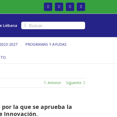
Facebook
Twitter
Instagram
Vimeo
Buscar:
e Liébana
2023-2027
PROGRAMAS Y AYUDAS
CTO
Anterior
Siguiente
 por la que se aprueba la
e Innovación.