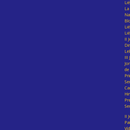
Li
La 
Na
Bl
Lié
Li
II
Di
Le
II
Jo
de
Pr
Se
Ca
Hi
Pr
Se
II 
Pa
Ví