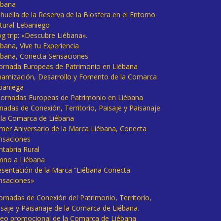
ébana
huella de la Reserva de la Biosfera en el Entorno
tural Lebaniego
og trip: «Descubre Liébana».
bana, Vive tu Experiencia
ébana, Conecta Sensaciones
 Jornada Europeas de Patrimonio en Liébana
namización, Desarrollo y Fomento de la Comarca
baniega
I Jornadas Europeas de Patrimonio en Liébana
rnadas de Conexión, Territorio, Paisaje y Paisanaje
 la Comarca de Liébana
imer Aniversario de la Marca Liébana, Conecta
nsaciones
ntabria Rural
mno a Liébana
esentación de la Marca “Liébana Conecta
nsaciones»
Jornadas de Conexión del Patrimonio, Territorio,
isaje y Paisanaje de la Comarca de Liébana.
deo promocional de la Comarca de Liébana