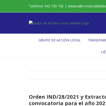
Saltar
Teléfono: 942 730 726
|
liebana@comarcadelieb
al
contenido
GRUPO DE ACCIÓN LOCAL
TRANSPAR
LI
Orden IND/28/2021 y Extracto
convocatoria para el año 202