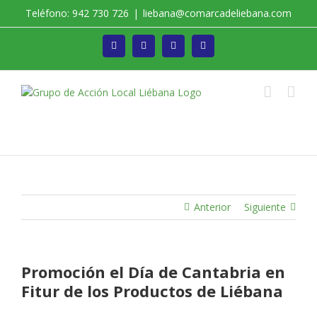
Saltar
Teléfono: 942 730 726
|
liebana@comarcadeliebana.com
al
contenido
Facebook
Twitter
Instagram
Vimeo
Trabajamos por el Desarrollo de la Comarca de
Liébana
Anterior
Siguiente
Promoción el Día de Cantabria en
Fitur de los Productos de Liébana