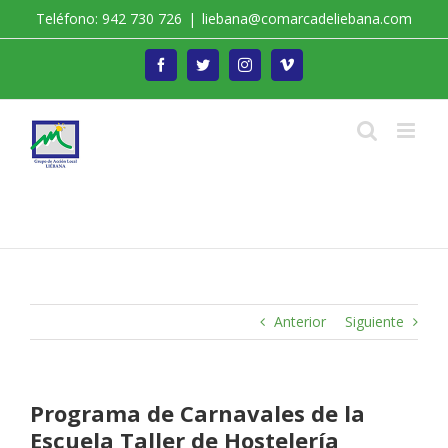
Saltar
Teléfono: 942 730 726
|
liebana@comarcadeliebana.com
al
contenido
Facebook
Twitter
Instagram
Vimeo
Trabajamos por el Desarrollo de la Comarca de
Liébana
Anterior
Siguiente
Programa de Carnavales de la
Escuela Taller de Hostelería