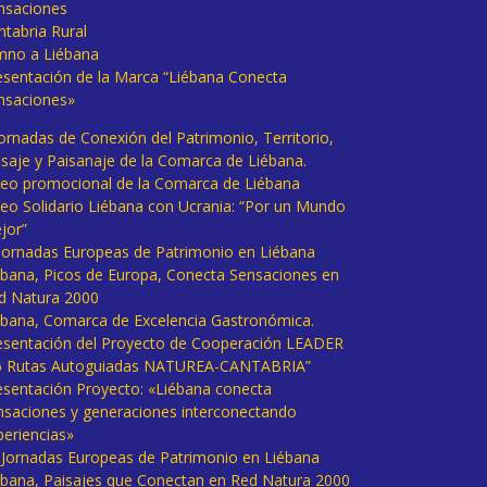
nsaciones
ntabria Rural
mno a Liébana
esentación de la Marca “Liébana Conecta
nsaciones»
Jornadas de Conexión del Patrimonio, Territorio,
isaje y Paisanaje de la Comarca de Liébana.
deo promocional de la Comarca de Liébana
deo Solidario Liébana con Ucrania: “Por un Mundo
jor”
 Jornadas Europeas de Patrimonio en Liébana
ébana, Picos de Europa, Conecta Sensaciones en
d Natura 2000
ébana, Comarca de Excelencia Gastronómica.
esentación del Proyecto de Cooperación LEADER
6 Rutas Autoguiadas NATUREA-CANTABRIA”
esentación Proyecto: «Liébana conecta
nsaciones y generaciones interconectando
periencias»
I Jornadas Europeas de Patrimonio en Liébana
ébana, Paisajes que Conectan en Red Natura 2000