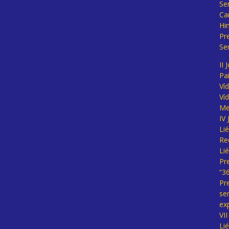
Se
Ca
Hi
Pr
Se
II 
Pa
Ví
Ví
Me
IV
Li
Re
Li
Pr
“3
Pr
se
ex
VI
Li