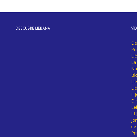
DESCUBRE LIÉBANA
VÍ
De
Pr
Li
La 
Na
Bl
Lié
Li
II
Di
Le
II
Jo
de
Pr