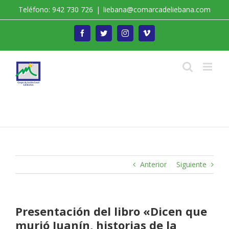
Saltar
Teléfono: 942 730 726
|
liebana@comarcadeliebana.com
al
contenido
Facebook
Twitter
Instagram
Vimeo
Trabajamos por el Desarrollo de la Comarca de
Liébana
Anterior
Siguiente
Presentación del libro «Dicen que
murió Juanín, historias de la