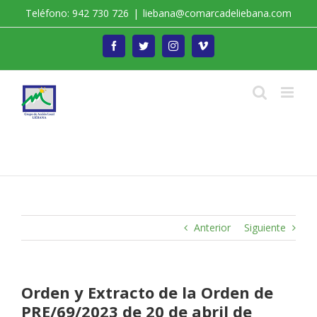
Saltar
Teléfono: 942 730 726
|
liebana@comarcadeliebana.com
al
contenido
Facebook
Twitter
Instagram
Vimeo
Trabajamos por el Desarrollo de la Comarca de
Liébana
Anterior
Siguiente
Orden y Extracto de la Orden de
PRE/69/2023 de 20 de abril de