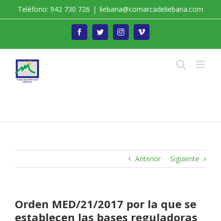
Saltar
Teléfono: 942 730 726
|
liebana@comarcadeliebana.com
al
contenido
Facebook
Twitter
Instagram
Vimeo
Trabajamos por el Desarrollo de la Comarca de
Liébana
Anterior
Siguiente
Orden MED/21/2017 por la que se
establecen las bases reguladoras