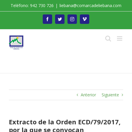
Saltar
Teléfono: 942 730 726
|
liebana@comarcadeliebana.com
al
contenido
Facebook
Twitter
Instagram
Vimeo
Trabajamos por el Desarrollo de la Comarca de
Liébana
Anterior
Siguiente
Extracto de la Orden ECD/79/2017,
por la que se convocan