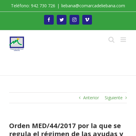
Saltar
Teléfono: 942 730 726
|
liebana@comarcadeliebana.com
al
contenido
Facebook
Twitter
Instagram
Vimeo
Trabajamos por el Desarrollo de la Comarca de
Liébana
Anterior
Siguiente
Orden MED/44/2017 por la que se
regula el régimen de las ayudas y