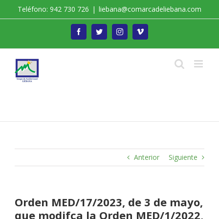
Saltar
Teléfono: 942 730 726
|
liebana@comarcadeliebana.com
al
contenido
Facebook
Twitter
Instagram
Vimeo
Trabajamos por el Desarrollo de la Comarca de
Liébana
Anterior
Siguiente
Orden MED/17/2023, de 3 de mayo,
que modifca la Orden MED/1/2022,