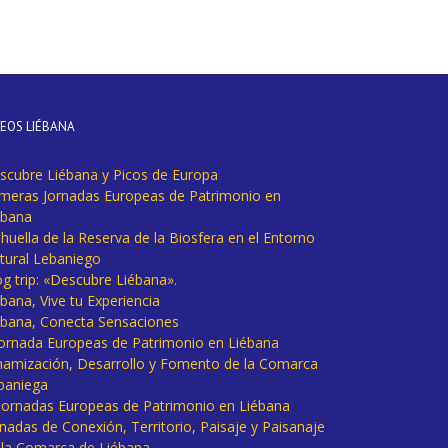
DEOS LIÉBANA
scubre Liébana y Picos de Europa
imeras Jornadas Europeas de Patrimonio en
ébana
huella de la Reserva de la Biosfera en el Entorno
tural Lebaniego
og trip: «Descubre Liébana».
bana, Vive tu Experiencia
ébana, Conecta Sensaciones
 Jornada Europeas de Patrimonio en Liébana
namización, Desarrollo y Fomento de la Comarca
baniega
I Jornadas Europeas de Patrimonio en Liébana
rnadas de Conexión, Territorio, Paisaje y Paisanaje
 la Comarca de Liébana