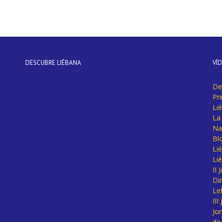
DESCUBRE LIÉBANA
VÍ
De
Pr
Li
La 
Na
Bl
Lié
Li
II
Di
Le
II
Jo
de