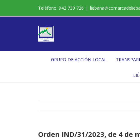
Saltar
Teléfono: 942 730 726
|
liebana@comarcadelieb
al
contenido
GRUPO DE ACCIÓN LOCAL
TRANSPAR
LI
Orden IND/31/2023, de 4 de ma