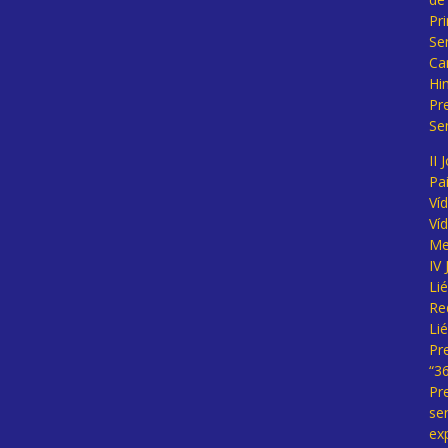
Pr
Se
Ca
Hi
Pr
Se
II 
Pa
Ví
Ví
Me
IV
Li
Re
Li
Pr
“3
Pr
se
ex