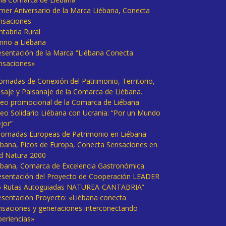
imer Aniversario de la Marca Liébana, Conecta
nsaciones
ntabria Rural
mno a Liébana
esentación de la Marca “Liébana Conecta
nsaciones»
Jornadas de Conexión del Patrimonio, Territorio,
isaje y Paisanaje de la Comarca de Liébana.
deo promocional de la Comarca de Liébana
deo Solidario Liébana con Ucrania: “Por un Mundo
jor”
 Jornadas Europeas de Patrimonio en Liébana
ébana, Picos de Europa, Conecta Sensaciones en
d Natura 2000
ébana, Comarca de Excelencia Gastronómica.
esentación del Proyecto de Cooperación LEADER
6 Rutas Autoguiadas NATUREA-CANTABRIA”
esentación Proyecto: «Liébana conecta
nsaciones y generaciones interconectando
periencias»