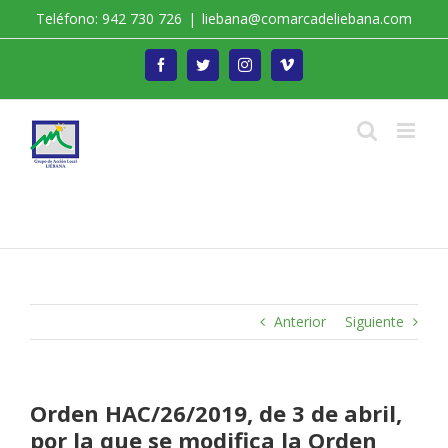
Saltar
Teléfono: 942 730 726
|
liebana@comarcadeliebana.com
al
contenido
Facebook
Twitter
Instagram
Vimeo
Trabajamos por el Desarrollo de la Comarca de
Liébana
Anterior
Siguiente
Orden HAC/26/2019, de 3 de abril,
por la que se modifica la Orden