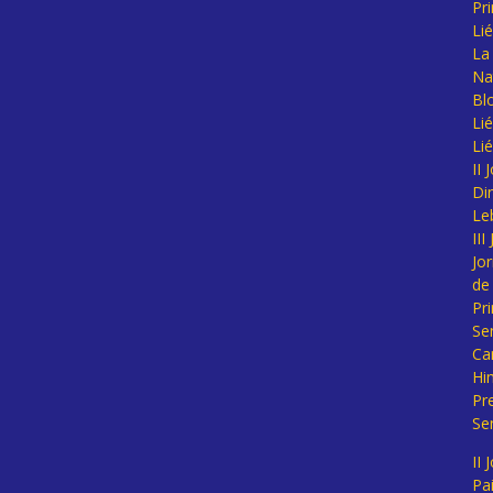
Pr
Li
La 
Na
Bl
Lié
Li
II
Di
Le
II
Jo
de
Pr
Se
Ca
Hi
Pr
Se
II 
Pa