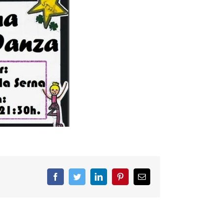
Facebook
Twitter
LinkedIn
Pinterest
Correo
electrónico