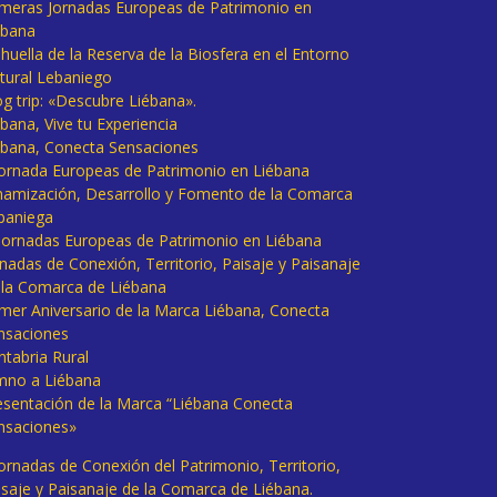
imeras Jornadas Europeas de Patrimonio en
ébana
huella de la Reserva de la Biosfera en el Entorno
tural Lebaniego
og trip: «Descubre Liébana».
bana, Vive tu Experiencia
ébana, Conecta Sensaciones
 Jornada Europeas de Patrimonio en Liébana
namización, Desarrollo y Fomento de la Comarca
baniega
I Jornadas Europeas de Patrimonio en Liébana
rnadas de Conexión, Territorio, Paisaje y Paisanaje
 la Comarca de Liébana
imer Aniversario de la Marca Liébana, Conecta
nsaciones
ntabria Rural
mno a Liébana
esentación de la Marca “Liébana Conecta
nsaciones»
Jornadas de Conexión del Patrimonio, Territorio,
isaje y Paisanaje de la Comarca de Liébana.