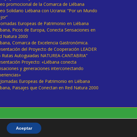
deo promocional de la Comarca de Liébana
deo Solidario Liébana con Ucrania: “Por un Mundo
jor”
 Jornadas Europeas de Patrimonio en Liébana
ébana, Picos de Europa, Conecta Sensaciones en
d Natura 2000
ébana, Comarca de Excelencia Gastronómica.
esentación del Proyecto de Cooperación LEADER
6 Rutas Autoguiadas NATUREA-CANTABRIA”
esentación Proyecto: «Liébana conecta
nsaciones y generaciones interconectando
periencias»
I Jornadas Europeas de Patrimonio en Liébana
ébana, Paisajes que Conectan en Red Natura 2000
Aceptar