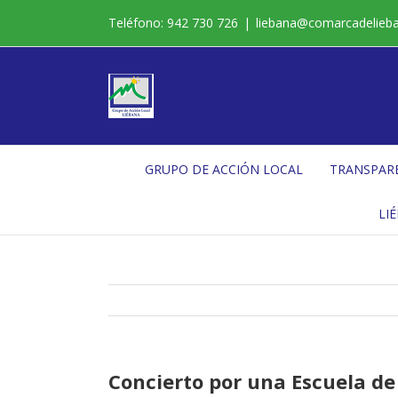
Saltar
Teléfono: 942 730 726
|
liebana@comarcadelieb
al
contenido
GRUPO DE ACCIÓN LOCAL
TRANSPAR
LI
Concierto por una Escuela d