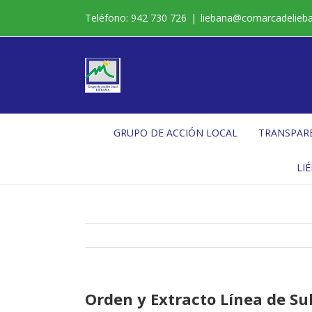
Saltar
Teléfono: 942 730 726
|
liebana@comarcadelieb
al
contenido
GRUPO DE ACCIÓN LOCAL
TRANSPAR
LI
Orden y Extracto Línea de S