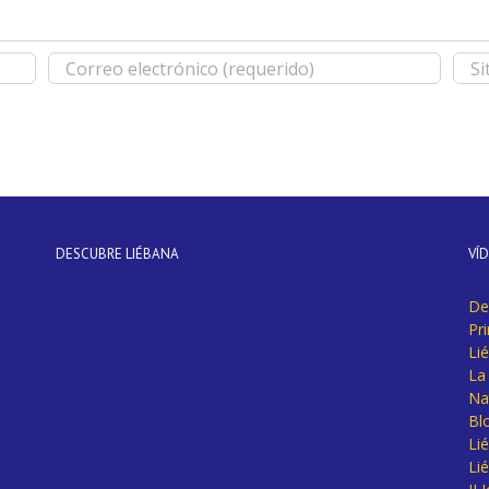
DESCUBRE LIÉBANA
VÍ
De
Pr
Li
La 
Na
Bl
Lié
Li