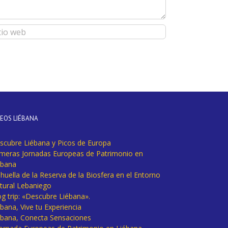
DEOS LIÉBANA
scubre Liébana y Picos de Europa
imeras Jornadas Europeas de Patrimonio en
ébana
huella de la Reserva de la Biosfera en el Entorno
tural Lebaniego
og trip: «Descubre Liébana».
bana, Vive tu Experiencia
ébana, Conecta Sensaciones