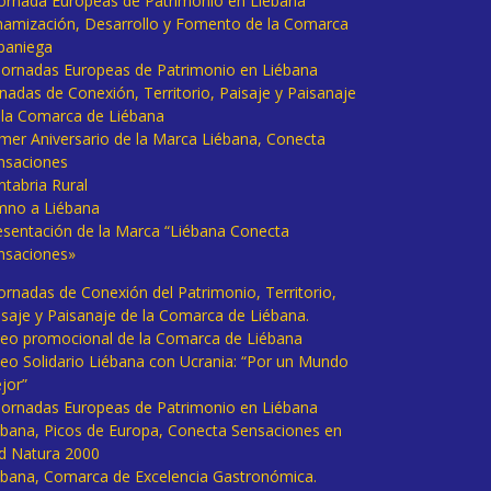
 Jornada Europeas de Patrimonio en Liébana
namización, Desarrollo y Fomento de la Comarca
baniega
I Jornadas Europeas de Patrimonio en Liébana
rnadas de Conexión, Territorio, Paisaje y Paisanaje
 la Comarca de Liébana
imer Aniversario de la Marca Liébana, Conecta
nsaciones
ntabria Rural
mno a Liébana
esentación de la Marca “Liébana Conecta
nsaciones»
Jornadas de Conexión del Patrimonio, Territorio,
isaje y Paisanaje de la Comarca de Liébana.
deo promocional de la Comarca de Liébana
deo Solidario Liébana con Ucrania: “Por un Mundo
jor”
 Jornadas Europeas de Patrimonio en Liébana
ébana, Picos de Europa, Conecta Sensaciones en
d Natura 2000
ébana, Comarca de Excelencia Gastronómica.