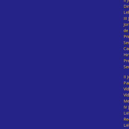
II
Di
Le
II
Jo
de
Pr
Se
Ca
Hi
Pr
Se
II 
Pa
Ví
Ví
Me
IV
Li
Re
Li