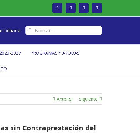
Facebook
Twitter
Instagram
Vimeo
Buscar:
e Liébana
2023-2027
PROGRAMAS Y AYUDAS
CTO
Anterior
Siguiente
as sin Contraprestación del