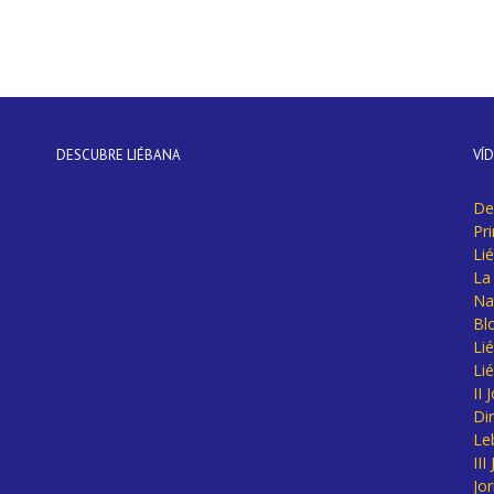
DESCUBRE LIÉBANA
VÍ
De
Pr
Li
La 
Na
Bl
Lié
Li
II
Di
Le
II
Jo