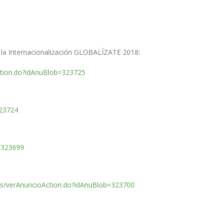
 la Internacionalización GLOBALÍZATE 2018:
Action.do?idAnuBlob=323725
323724
b=323699
ces/verAnuncioAction.do?idAnuBlob=323700