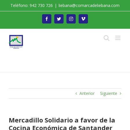
Saltar
Teléfono: 942 730 726
|
liebana@comarcadeliebana.com
al
contenido
Facebook
Twitter
Instagram
Vimeo
Trabajamos por el Desarrollo de la Comarca de
Liébana
Anterior
Siguiente
Mercadillo Solidario a favor de la
Cocina Económica de Santander