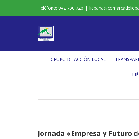
Saltar
Teléfono: 942 730 726
|
liebana@comarcadelieb
al
contenido
GRUPO DE ACCIÓN LOCAL
TRANSPAR
LI
Jornada «Empresa y Futuro d