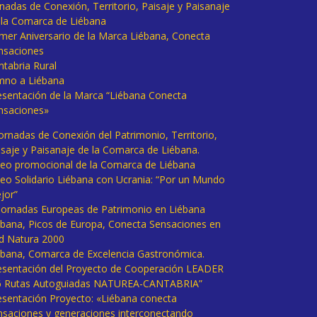
rnadas de Conexión, Territorio, Paisaje y Paisanaje
 la Comarca de Liébana
imer Aniversario de la Marca Liébana, Conecta
nsaciones
ntabria Rural
mno a Liébana
esentación de la Marca “Liébana Conecta
nsaciones»
Jornadas de Conexión del Patrimonio, Territorio,
isaje y Paisanaje de la Comarca de Liébana.
deo promocional de la Comarca de Liébana
deo Solidario Liébana con Ucrania: “Por un Mundo
jor”
 Jornadas Europeas de Patrimonio en Liébana
ébana, Picos de Europa, Conecta Sensaciones en
d Natura 2000
ébana, Comarca de Excelencia Gastronómica.
esentación del Proyecto de Cooperación LEADER
6 Rutas Autoguiadas NATUREA-CANTABRIA”
esentación Proyecto: «Liébana conecta
nsaciones y generaciones interconectando