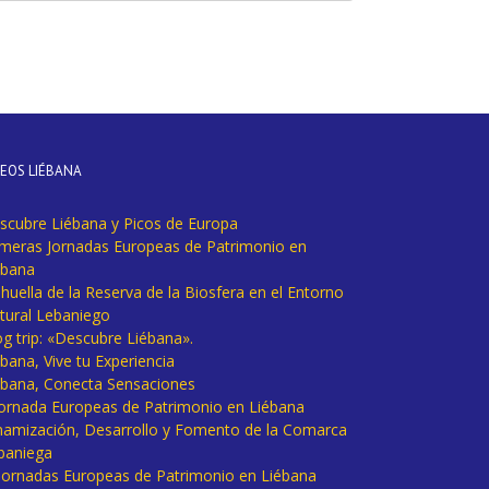
DEOS LIÉBANA
scubre Liébana y Picos de Europa
imeras Jornadas Europeas de Patrimonio en
ébana
huella de la Reserva de la Biosfera en el Entorno
tural Lebaniego
og trip: «Descubre Liébana».
bana, Vive tu Experiencia
ébana, Conecta Sensaciones
 Jornada Europeas de Patrimonio en Liébana
namización, Desarrollo y Fomento de la Comarca
baniega
I Jornadas Europeas de Patrimonio en Liébana