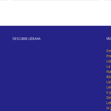
DESCUBRE LIÉBANA
VÍ
De
Pr
Li
La 
Na
Bl
Lié
Li
II
Di
Le
II