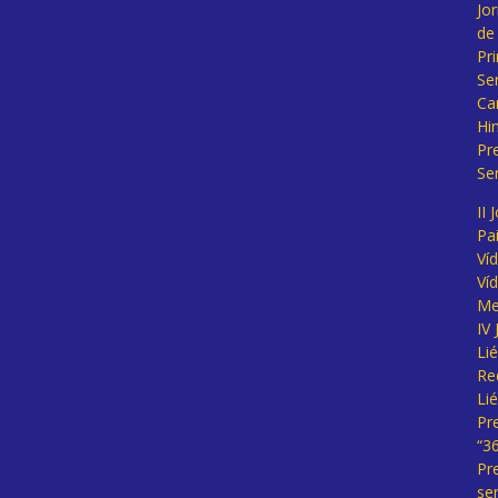
Jo
de
Pr
Se
Ca
Hi
Pr
Se
II 
Pa
Ví
Ví
Me
IV
Li
Re
Li
Pr
“3
Pr
se