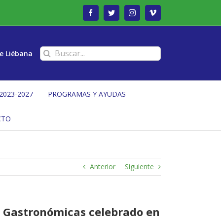
Facebook
Twitter
Instagram
Vimeo
Buscar:
e Liébana
2023-2027
PROGRAMAS Y AYUDAS
CTO
Anterior
Siguiente
 y Gastronómicas celebrado en