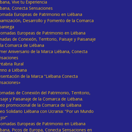
bana, Vive tu Experiencia
ébana, Conecta Sensaciones
 Jornada Europeas de Patrimonio en Liébana
namización, Desarrollo y Fomento de la Comarca
baniega
I Jornadas Europeas de Patrimonio en Liébana
rnadas de Conexión, Territorio, Paisaje y Paisanaje
 la Comarca de Liébana
imer Aniversario de la Marca Liébana, Conecta
nsaciones
ntabria Rural
mno a Liébana
esentación de la Marca “Liébana Conecta
nsaciones»
Jornadas de Conexión del Patrimonio, Territorio,
isaje y Paisanaje de la Comarca de Liébana.
deo promocional de la Comarca de Liébana
deo Solidario Liébana con Ucrania: “Por un Mundo
jor”
 Jornadas Europeas de Patrimonio en Liébana
ébana, Picos de Europa, Conecta Sensaciones en