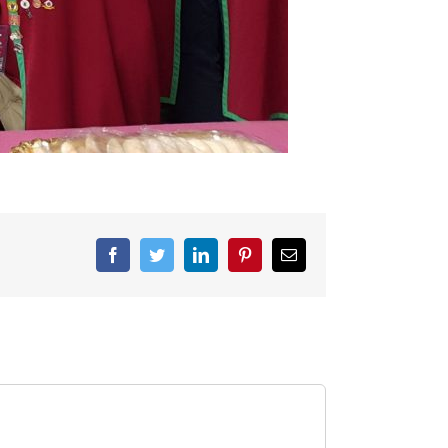
Facebook
Twitter
LinkedIn
Pinterest
Correo
electrónico