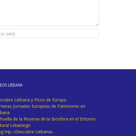
DEOS LIÉBANA
scubre Liébana y Picos de Europa
imeras Jornadas Europeas de Patrimonio en
ébana
huella de la Reserva de la Biosfera en el Entorno
tural Lebaniego
og trip: «Descubre Liébana».