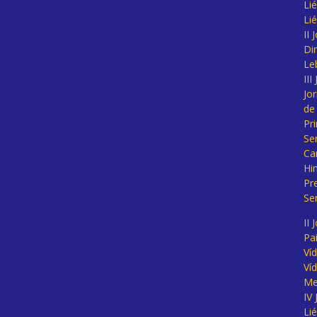
Lié
Li
II
Di
Le
II
Jo
de
Pr
Se
Ca
Hi
Pr
Se
II 
Pa
Ví
Ví
Me
IV
Li