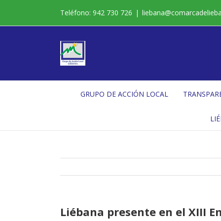
Saltar
Teléfono: 942 730 726
|
liebana@comarcadelieb
al
contenido
GRUPO DE ACCIÓN LOCAL
TRANSPAR
LI
Liébana presente en el XIII 