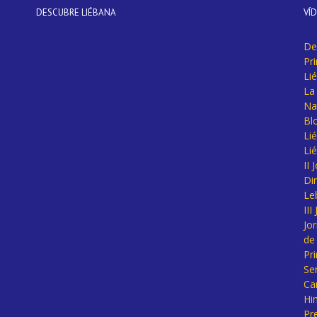
DESCUBRE LIÉBANA
VÍ
De
Pr
Li
La 
Na
Bl
Lié
Li
II
Di
Le
II
Jo
de
Pr
Se
Ca
Hi
Pr