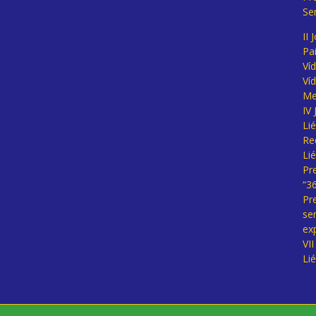
Se
II 
Pa
Ví
Ví
Me
IV
Li
Re
Li
Pr
“3
Pr
se
ex
VI
Li