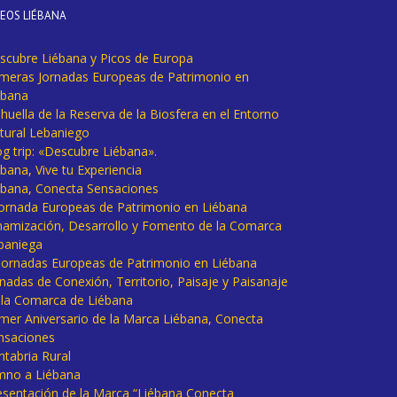
DEOS LIÉBANA
scubre Liébana y Picos de Europa
imeras Jornadas Europeas de Patrimonio en
ébana
huella de la Reserva de la Biosfera en el Entorno
tural Lebaniego
og trip: «Descubre Liébana».
bana, Vive tu Experiencia
ébana, Conecta Sensaciones
 Jornada Europeas de Patrimonio en Liébana
namización, Desarrollo y Fomento de la Comarca
baniega
I Jornadas Europeas de Patrimonio en Liébana
rnadas de Conexión, Territorio, Paisaje y Paisanaje
 la Comarca de Liébana
imer Aniversario de la Marca Liébana, Conecta
nsaciones
ntabria Rural
mno a Liébana
esentación de la Marca “Liébana Conecta