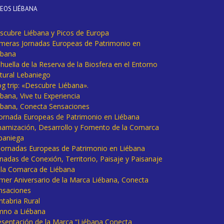
DEOS LIÉBANA
scubre Liébana y Picos de Europa
imeras Jornadas Europeas de Patrimonio en
ébana
huella de la Reserva de la Biosfera en el Entorno
tural Lebaniego
og trip: «Descubre Liébana».
bana, Vive tu Experiencia
ébana, Conecta Sensaciones
 Jornada Europeas de Patrimonio en Liébana
namización, Desarrollo y Fomento de la Comarca
baniega
I Jornadas Europeas de Patrimonio en Liébana
rnadas de Conexión, Territorio, Paisaje y Paisanaje
 la Comarca de Liébana
imer Aniversario de la Marca Liébana, Conecta
nsaciones
ntabria Rural
mno a Liébana
esentación de la Marca “Liébana Conecta