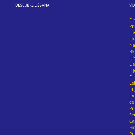
DESCUBRE LIÉBANA
VÍ
De
Pr
Li
La 
Na
Bl
Lié
Li
II
Di
Le
II
Jo
de
Pr
Se
Ca
Hi
Pr