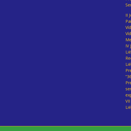
Se
II 
Pa
Ví
Ví
Me
IV
Li
Re
Li
Pr
“3
Pr
se
ex
VI
Li