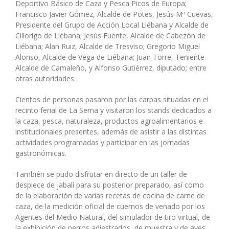
Deportivo Básico de Caza y Pesca Picos de Europa;
Francisco Javier Gómez, Alcalde de Potes, Jesús Mª Cuevas,
Presidente del Grupo de Acción Local Liébana y Alcalde de
Cillorigo de Liébana; Jesús Fuente, Alcalde de Cabezón de
Liébana; Alan Ruiz, Alcalde de Tresviso; Gregorio Miguel
Alonso, Alcalde de Vega de Liébana; Juan Torre, Teniente
Alcalde de Camaleño, y Alfonso Gutiérrez, diputado; entre
otras autoridades.
Cientos de personas pasaron por las carpas situadas en el
recinto ferial de La Serna y visitaron los stands dedicados a
la caza, pesca, naturaleza, productos agroalimentarios e
institucionales presentes, además de asistir a las distintas
actividades programadas y participar en las jornadas
gastronómicas.
También se pudo disfrutar en directo de un taller de
despiece de jabalí para su posterior preparado, así como
de la elaboración de varias recetas de cocina de carne de
caza, de la medición oficial de cuernos de venado por los
Agentes del Medio Natural, del simulador de tiro virtual, de
la exhibición de perros adiestrados, de muestra y de aves