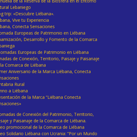
huella de la Reserva de la Biosfera en el Entorno
tural Lebaniego
og trip: «Descubre Liébana».
bana, Vive tu Experiencia
ébana, Conecta Sensaciones
 Jornada Europeas de Patrimonio en Liébana
namización, Desarrollo y Fomento de la Comarca
baniega
I Jornadas Europeas de Patrimonio en Liébana
rnadas de Conexión, Territorio, Paisaje y Paisanaje
 la Comarca de Liébana
imer Aniversario de la Marca Liébana, Conecta
nsaciones
ntabria Rural
mno a Liébana
esentación de la Marca “Liébana Conecta
nsaciones»
Jornadas de Conexión del Patrimonio, Territorio,
isaje y Paisanaje de la Comarca de Liébana.
deo promocional de la Comarca de Liébana
deo Solidario Liébana con Ucrania: “Por un Mundo