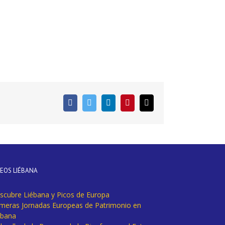
Facebook
Twitter
LinkedIn
Pinterest
Correo
electrónico
DEOS LIÉBANA
scubre Liébana y Picos de Europa
imeras Jornadas Europeas de Patrimonio en
ébana