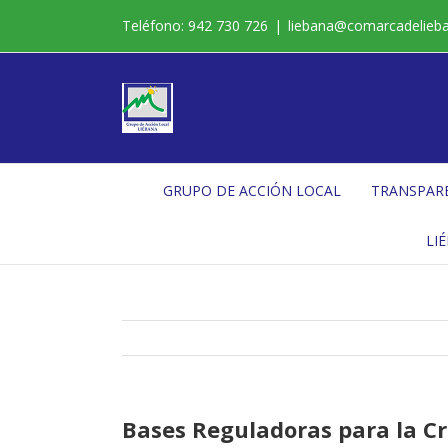
Saltar
Teléfono: 942 730 726
|
liebana@comarcadelieb
al
contenido
GRUPO DE ACCIÓN LOCAL
TRANSPAR
LI
Bases Reguladoras para la Cr