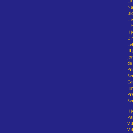
La 
Na
Bl
Lié
Li
II
Di
Le
II
Jo
de
Pr
Se
Ca
Hi
Pr
Se
II 
Pa
Ví
Ví