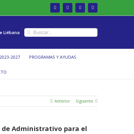
Facebook
Twitter
Instagram
Vimeo
Buscar:
e Liébana
2023-2027
PROGRAMAS Y AYUDAS
CTO
Anterior
Siguiente
 de Administrativo para el