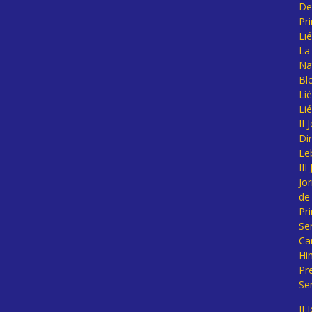
De
Pr
Li
La 
Na
Bl
Lié
Li
II
Di
Le
II
Jo
de
Pr
Se
Ca
Hi
Pr
Se
II 