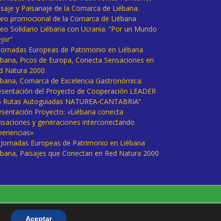
isaje y Paisanaje de la Comarca de Liébana.
deo promocional de la Comarca de Liébana
deo Solidario Liébana con Ucrania: “Por un Mundo
jor”
 Jornadas Europeas de Patrimonio en Liébana
ébana, Picos de Europa, Conecta Sensaciones en
d Natura 2000
ébana, Comarca de Excelencia Gastronómica.
esentación del Proyecto de Cooperación LEADER
6 Rutas Autoguiadas NATUREA-CANTABRIA”
esentación Proyecto: «Liébana conecta
nsaciones y generaciones interconectando
periencias»
I Jornadas Europeas de Patrimonio en Liébana
ébana, Paisajes que Conectan en Red Natura 2000
Aceptar