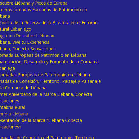
scubre Liébana y Picos de Europa
imeras Jornadas Europeas de Patrimonio en
ébana
huella de la Reserva de la Biosfera en el Entorno
tural Lebaniego
og trip: «Descubre Liébana».
bana, Vive tu Experiencia
ébana, Conecta Sensaciones
 Jornada Europeas de Patrimonio en Liébana
namización, Desarrollo y Fomento de la Comarca
baniega
I Jornadas Europeas de Patrimonio en Liébana
rnadas de Conexión, Territorio, Paisaje y Paisanaje
 la Comarca de Liébana
imer Aniversario de la Marca Liébana, Conecta
nsaciones
ntabria Rural
mno a Liébana
esentación de la Marca “Liébana Conecta
nsaciones»
Jornadas de Conexión del Patrimonio, Territorio,