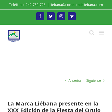
Saltar
Teléfono: 942 730 726
|
liebana@comarcadeliebana.com
al
contenido
Facebook
Twitter
Instagram
Vimeo
Trabajamos por el Desarrollo de la Comarca de
Liébana
Anterior
Siguiente
La Marca Liébana presente en la
XXX Edición de la Fiesta del Orujo