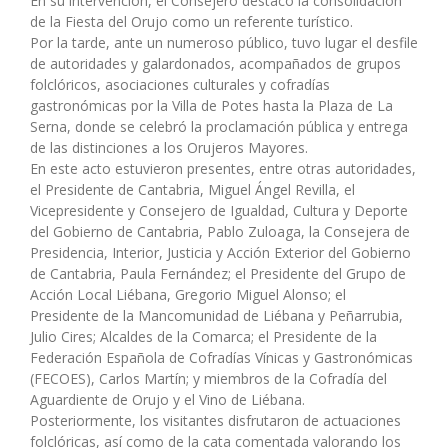
En su intervención, el Consejero destacó la consolidación
de la Fiesta del Orujo como un referente turístico.
Por la tarde, ante un numeroso público, tuvo lugar el desfile
de autoridades y galardonados, acompañados de grupos
folclóricos, asociaciones culturales y cofradías
gastronómicas por la Villa de Potes hasta la Plaza de La
Serna, donde se celebró la proclamación pública y entrega
de las distinciones a los Orujeros Mayores.
En este acto estuvieron presentes, entre otras autoridades,
el Presidente de Cantabria, Miguel Ángel Revilla, el
Vicepresidente y Consejero de Igualdad, Cultura y Deporte
del Gobierno de Cantabria, Pablo Zuloaga, la Consejera de
Presidencia, Interior, Justicia y Acción Exterior del Gobierno
de Cantabria, Paula Fernández; el Presidente del Grupo de
Acción Local Liébana, Gregorio Miguel Alonso; el
Presidente de la Mancomunidad de Liébana y Peñarrubia,
Julio Cires; Alcaldes de la Comarca; el Presidente de la
Federación Española de Cofradías Vínicas y Gastronómicas
(FECOES), Carlos Martín; y miembros de la Cofradía del
Aguardiente de Orujo y el Vino de Liébana.
Posteriormente, los visitantes disfrutaron de actuaciones
folclóricas, así como de la cata comentada valorando los