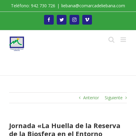
Saltar
Teléfono: 942 730 726
|
liebana@comarcadeliebana.com
al
contenido
Facebook
Twitter
Instagram
Vimeo
Trabajamos por el Desarrollo de la Comarca de
Liébana
Anterior
Siguiente
Jornada «La Huella de la Reserva
de la Biosfera en el Entorno