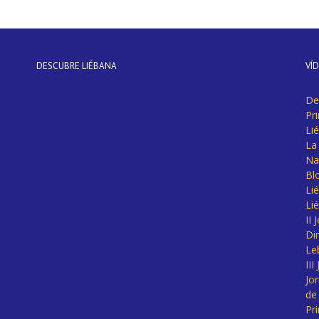
DESCUBRE LIÉBANA
VÍ
De
Pr
Li
La 
Na
Bl
Lié
Li
II
Di
Le
II
Jo
de
Pr