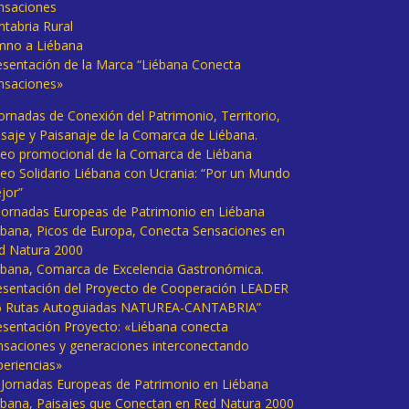
nsaciones
ntabria Rural
mno a Liébana
esentación de la Marca “Liébana Conecta
nsaciones»
Jornadas de Conexión del Patrimonio, Territorio,
isaje y Paisanaje de la Comarca de Liébana.
deo promocional de la Comarca de Liébana
deo Solidario Liébana con Ucrania: “Por un Mundo
jor”
 Jornadas Europeas de Patrimonio en Liébana
ébana, Picos de Europa, Conecta Sensaciones en
d Natura 2000
ébana, Comarca de Excelencia Gastronómica.
esentación del Proyecto de Cooperación LEADER
6 Rutas Autoguiadas NATUREA-CANTABRIA”
esentación Proyecto: «Liébana conecta
nsaciones y generaciones interconectando
periencias»
I Jornadas Europeas de Patrimonio en Liébana
ébana, Paisajes que Conectan en Red Natura 2000