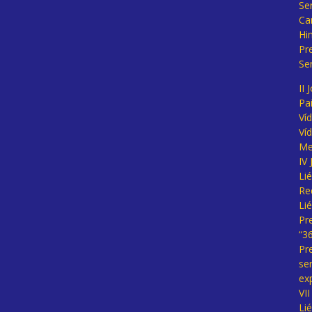
Se
Ca
Hi
Pr
Se
II 
Pa
Ví
Ví
Me
IV
Li
Re
Li
Pr
“3
Pr
se
ex
VI
Li