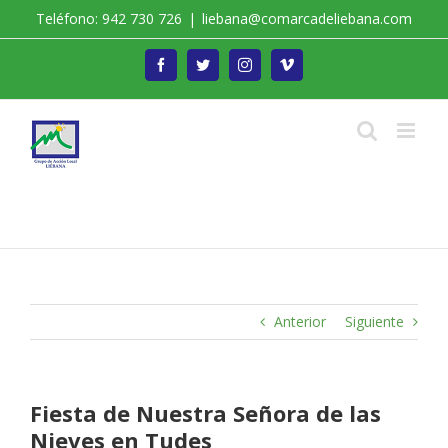
Saltar
Teléfono: 942 730 726
|
liebana@comarcadeliebana.com
al
contenido
Facebook
Twitter
Instagram
Vimeo
Trabajamos por el Desarrollo de la Comarca de
Liébana
Anterior
Siguiente
Fiesta de Nuestra Señora de las
Nieves en Tudes