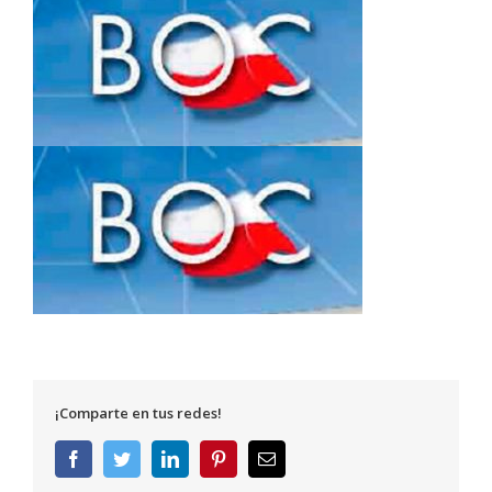
¡Comparte en tus redes!
Facebook
Twitter
LinkedIn
Pinterest
Correo
electrónico