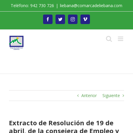
Saltar
Teléfono: 942 730 726
|
liebana@comarcadeliebana.com
al
contenido
Facebook
Twitter
Instagram
Vimeo
Trabajamos por el Desarrollo de la Comarca de
Liébana
Anterior
Siguiente
Extracto de Resolución de 19 de
abril, de la consejera de Empleo y