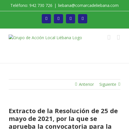
Saltar
Teléfono: 942 730 726
|
liebana@comarcadeliebana.com
al
contenido
Facebook
Twitter
Instagram
Vimeo
Trabajamos por el Desarrollo de la Comarca de
Liébana
Anterior
Siguiente
Extracto de la Resolución de 25 de
mayo de 2021, por la que se
aprueba la convocatoria para la