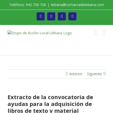
Saltar
Teléfono: 942 730 726
|
liebana@comarcadeliebana.com
al
contenido
Facebook
Twitter
Instagram
Vimeo
Trabajamos por el Desarrollo de la Comarca de
Liébana
Anterior
Siguiente
Extracto de la convocatoria de
ayudas para la adquisición de
libros de texto y material