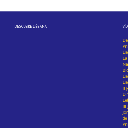
DESCUBRE LIÉBANA
VÍ
De
Pr
Li
La 
Na
Bl
Lié
Li
II
Di
Le
II
Jo
de
Pr