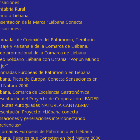
nsaciones
ntabria Rural
mno a Liébana
esentación de la Marca “Liébana Conecta
nsaciones»
Jornadas de Conexión del Patrimonio, Territorio,
isaje y Paisanaje de la Comarca de Liébana.
deo promocional de la Comarca de Liébana
deo Solidario Liébana con Ucrania: “Por un Mundo
jor”
 Jornadas Europeas de Patrimonio en Liébana
ébana, Picos de Europa, Conecta Sensaciones en
d Natura 2000
ébana, Comarca de Excelencia Gastronómica.
esentación del Proyecto de Cooperación LEADER
6 Rutas Autoguiadas NATUREA-CANTABRIA”
esentación Proyecto: «Liébana conecta
nsaciones y generaciones interconectando
periencias»
I Jornadas Europeas de Patrimonio en Liébana
ébana, Paisajes que Conectan en Red Natura 2000