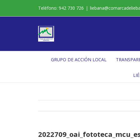
Saltar
Teléfono: 942 730 726
|
liebana@comarcadelieb
al
contenido
GRUPO DE ACCIÓN LOCAL
TRANSPAR
LI
2022709_oai_fototeca_mcu_