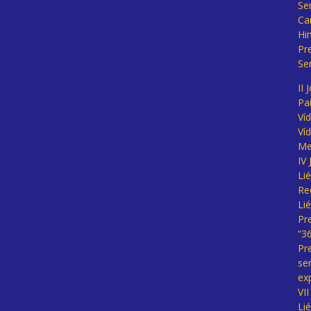
Se
Ca
Hi
Pr
Se
II 
Pa
Ví
Ví
Me
IV
Li
Re
Li
Pr
“3
Pr
se
ex
VI
Li